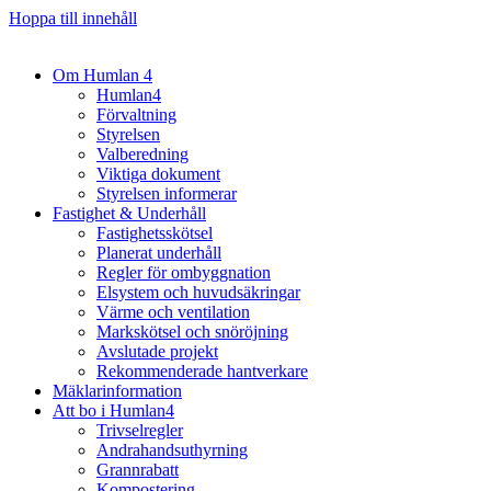
Hoppa till innehåll
Om Humlan 4
Humlan4
Förvaltning
Styrelsen
Valberedning
Viktiga dokument
Styrelsen informerar
Fastighet & Underhåll
Fastighetsskötsel
Planerat underhåll
Regler för ombyggnation
Elsystem och huvudsäkringar
Värme och ventilation
Markskötsel och snöröjning
Avslutade projekt
Rekommenderade hantverkare
Mäklarinformation
Att bo i Humlan4
Trivselregler
Andrahandsuthyrning
Grannrabatt
Kompostering