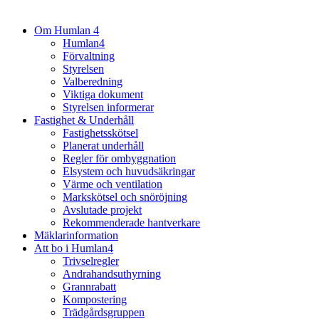
Om Humlan 4
Humlan4
Förvaltning
Styrelsen
Valberedning
Viktiga dokument
Styrelsen informerar
Fastighet & Underhåll
Fastighetsskötsel
Planerat underhåll
Regler för ombyggnation
Elsystem och huvudsäkringar
Värme och ventilation
Markskötsel och snöröjning
Avslutade projekt
Rekommenderade hantverkare
Mäklarinformation
Att bo i Humlan4
Trivselregler
Andrahandsuthyrning
Grannrabatt
Kompostering
Trädgårdsgruppen