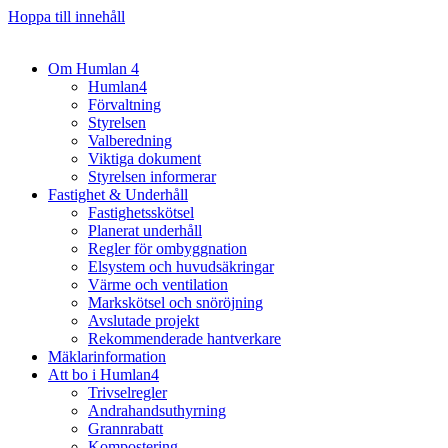
Hoppa till innehåll
Om Humlan 4
Humlan4
Förvaltning
Styrelsen
Valberedning
Viktiga dokument
Styrelsen informerar
Fastighet & Underhåll
Fastighetsskötsel
Planerat underhåll
Regler för ombyggnation
Elsystem och huvudsäkringar
Värme och ventilation
Markskötsel och snöröjning
Avslutade projekt
Rekommenderade hantverkare
Mäklarinformation
Att bo i Humlan4
Trivselregler
Andrahandsuthyrning
Grannrabatt
Kompostering