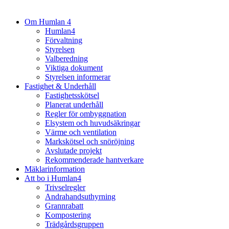
Om Humlan 4
Humlan4
Förvaltning
Styrelsen
Valberedning
Viktiga dokument
Styrelsen informerar
Fastighet & Underhåll
Fastighetsskötsel
Planerat underhåll
Regler för ombyggnation
Elsystem och huvudsäkringar
Värme och ventilation
Markskötsel och snöröjning
Avslutade projekt
Rekommenderade hantverkare
Mäklarinformation
Att bo i Humlan4
Trivselregler
Andrahandsuthyrning
Grannrabatt
Kompostering
Trädgårdsgruppen