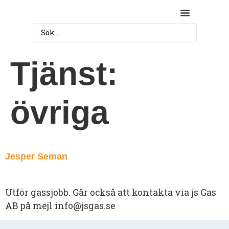
Fastighet & Underhåll
Tjänst:
övriga
Jesper Seman
Utför gassjobb. Går också att kontakta via js Gas
AB på mejl
info@jsgas.se