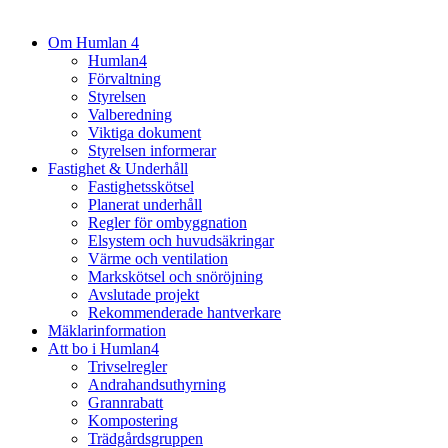
Om Humlan 4
Humlan4
Förvaltning
Styrelsen
Valberedning
Viktiga dokument
Styrelsen informerar
Fastighet & Underhåll
Fastighetsskötsel
Planerat underhåll
Regler för ombyggnation
Elsystem och huvudsäkringar
Värme och ventilation
Markskötsel och snöröjning
Avslutade projekt
Rekommenderade hantverkare
Mäklarinformation
Att bo i Humlan4
Trivselregler
Andrahandsuthyrning
Grannrabatt
Kompostering
Trädgårdsgruppen