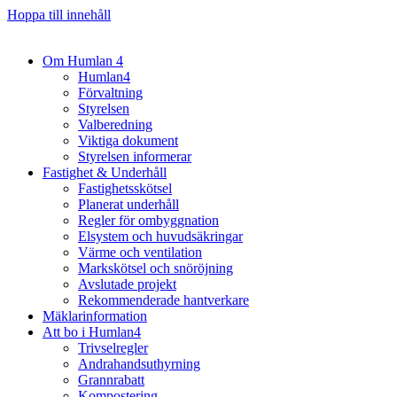
Hoppa till innehåll
Om Humlan 4
Humlan4
Förvaltning
Styrelsen
Valberedning
Viktiga dokument
Styrelsen informerar
Fastighet & Underhåll
Fastighetsskötsel
Planerat underhåll
Regler för ombyggnation
Elsystem och huvudsäkringar
Värme och ventilation
Markskötsel och snöröjning
Avslutade projekt
Rekommenderade hantverkare
Mäklarinformation
Att bo i Humlan4
Trivselregler
Andrahandsuthyrning
Grannrabatt
Kompostering