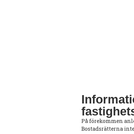
Informat
fastighet
På förekommen anle
Bostadsrätterna int