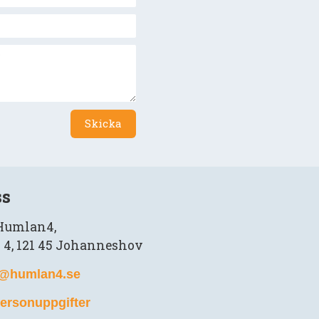
Skicka
ss
 Humlan4,
 4, 121 45 Johanneshov
n@humlan4.se
ersonuppgifter