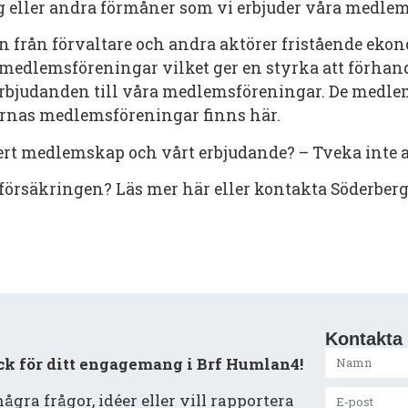
g eller andra förmåner som vi erbjuder våra medle
en från förvaltare och andra aktörer fristående eko
0 medlemsföreningar vilket ger en styrka att förhan
bjudanden till våra medlemsföreningar. De medl
ernas medlemsföreningar finns här.
ert medlemskap och vårt erbjudande? – Tveka inte at
 försäkringen? Läs mer här eller kontakta Söderberg
Kontakta 
ack för ditt engagemang i Brf Humlan4!
ågra frågor, idéer eller vill rapportera