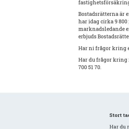
fastighetsförsäkrin
Bostadsrätterna är 
har idag cirka 9 80
marknadsledande er
erbjuds Bostadsrätt
Har ni frågor kring 
Har du frågor kring
700 51 70.
Stort t
Har du n