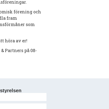
msföreningar.
nomisk förening och
dla fram
emsförmåner som
t höra av er!
 & Partners på 08-
styrelsen