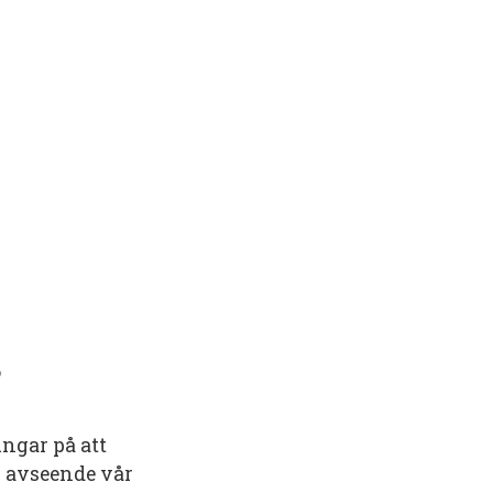
s
gar på att
g avseende vår