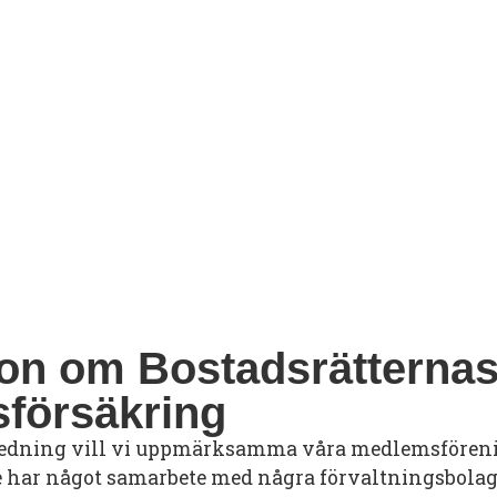
ion om Bostadsrätterna
sförsäkring
dning vill vi uppmärksamma våra medlemsförenin
e har något samarbete med några förvaltningsbola