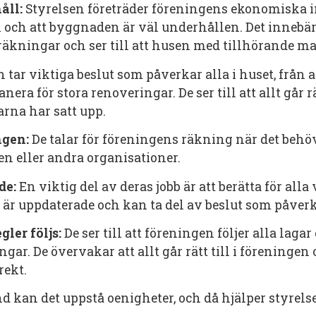
åll:
Styrelsen företräder föreningens ekonomiska int
l och att byggnaden är väl underhållen. Det innebär
räkningar och ser till att husen med tillhörande mar
 tar viktiga beslut som påverkar alla i huset, från
era för stora renoveringar. De ser till att allt går rät
na har satt upp.
ngen:
De talar för föreningens räkning när det behövs
eller andra organisationer.
de:
En viktig del av deras jobb är att berätta för all
la är uppdaterade och kan ta del av beslut som påver
gler följs:
De ser till att föreningen följer alla laga
ngar. De övervakar att allt går rätt till i föreningen
rekt.
d kan det uppstå oenigheter, och då hjälper styrelsen