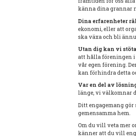
framtiden för oss alla
känna dina grannar n
Dina erfarenheter rä
ekonomi, eller att org
ska växa och bli ännu 
Utan dig kan vi stöt
att hålla föreningen i 
vår egen förening. D
kan förhindra detta oc
Var en del av lösnin
länge, vi välkomnar d
Ditt engagemang gör st
gemensamma hem.
Om du vill veta mer o
känner att du vill eng