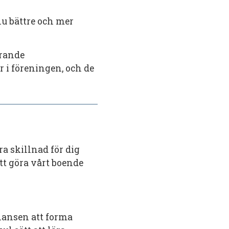
nu bättre och mer
erande
 i föreningen, och de
a skillnad för dig
att göra vårt boende
hansen att forma