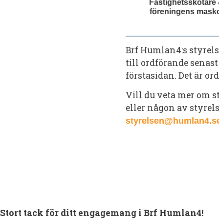
Fastighetsskötare
föreningens mask
Brf Humlan4:s styrel
till ordförande senas
förstasidan. Det är o
Vill du veta mer om s
eller någon av styrel
styrelsen@humlan4.s
Stort tack för ditt engagemang i Brf Humlan4!