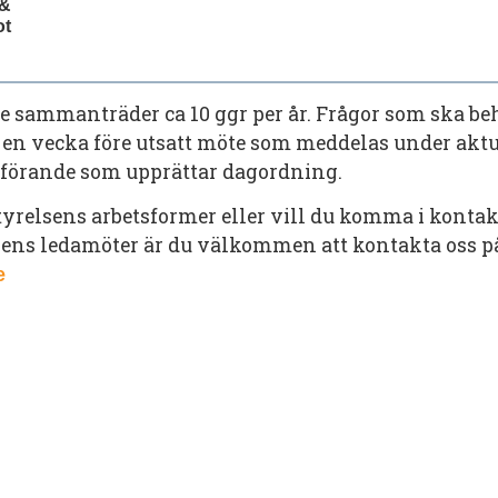
 &
ot
se sammanträder ca 10 ggr per år. Frågor som ska 
t en vecka före utsatt möte som meddelas under aktu
rdförande som upprättar dagordning.
tyrelsens arbetsformer eller vill du komma i konta
sens ledamöter är du välkommen att kontakta oss på
e