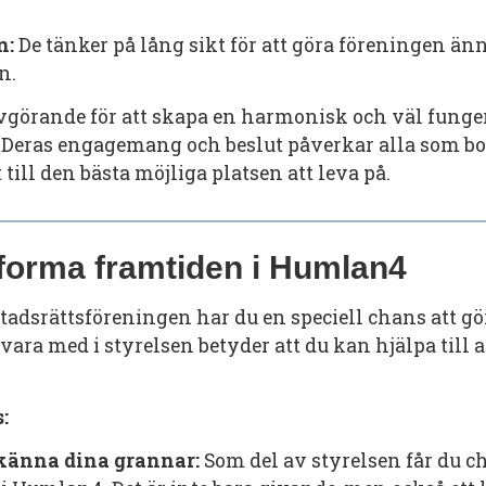
n:
De tänker på lång sikt för att göra föreningen än
n.
avgörande för att skapa en harmonisk och väl fung
 Deras engagemang och beslut påverkar alla som bor
t till den bästa möjliga platsen att leva på.
forma framtiden i Humlan4
adsrättsföreningen har du en speciell chans att gör
vara med i styrelsen betyder att du kan hjälpa till 
:
 känna dina grannar:
Som del av styrelsen får du c