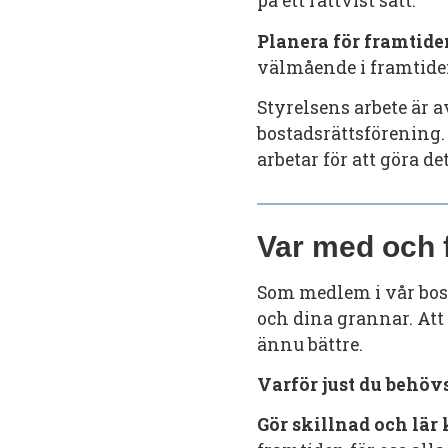
på ett rättvist sätt.
Planera för framtide
välmående i framtide
Styrelsens arbete är 
bostadsrättsförening.
arbetar för att göra de
Var med och 
Som medlem i vår bost
och dina grannar. Att 
ännu bättre.
Varför just du behövs
Gör skillnad och lär