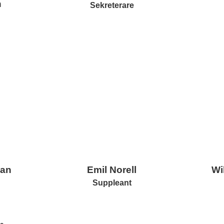
n
Sekreterare
man
Emil Norell
Wi
Suppleant