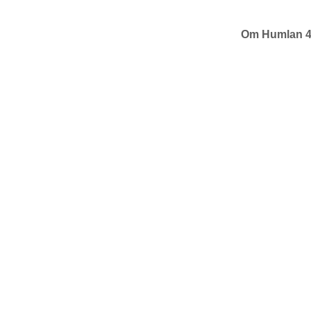
Om Humlan 
Brf Humlan4:s styr