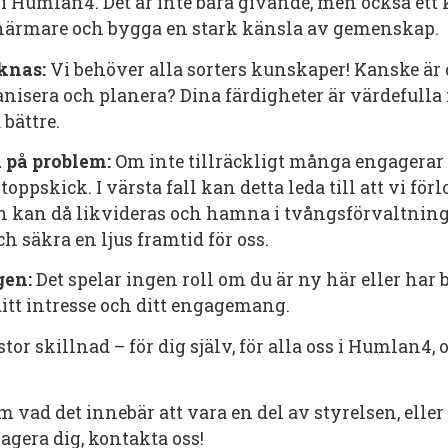
 i Humlan4. Det är inte bara givande, men också ett k
ärmare och bygga en stark känsla av gemenskap.
knas:
Vi behöver alla sorters kunskaper! Kanske är d
anisera och planera? Dina färdigheter är värdefulla 
bättre.
a på problem:
Om inte tillräckligt många engagerar s
toppskick. I värsta fall kan detta leda till att vi för
en kan då likvideras och hamna i tvångsförvaltnin
h säkra en ljus framtid för oss.
gen:
Det spelar ingen roll om du är ny här eller har 
itt intresse och ditt engagemang.
or skillnad – för dig själv, för alla oss i Humlan4, 
m vad det innebär att vara en del av styrelsen, elle
agera dig, kontakta oss!