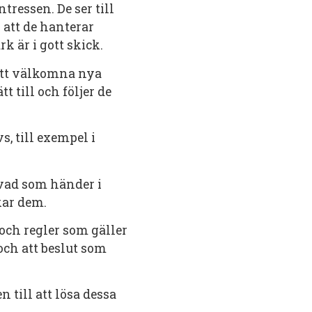
ressen. De ser till
 att de hanterar
k är i gott skick.
 att välkomna nya
t till och följer de
, till exempel i
a vad som händer i
kar dem.
r och regler som gäller
 och att beslut som
 till att lösa dessa