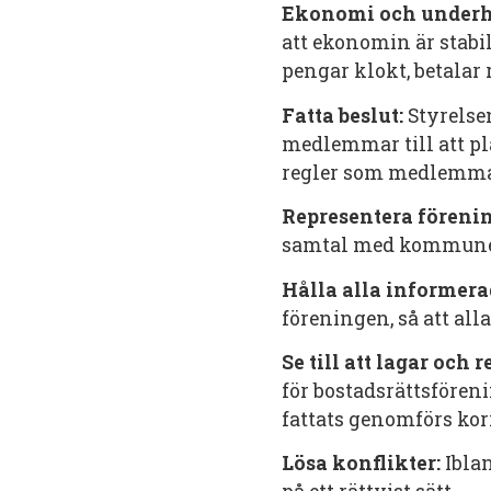
Ekonomi och underh
att ekonomin är stabi
pengar klokt, betalar 
Fatta beslut:
Styrelsen
medlemmar till att plan
regler som medlemmar
Representera föreni
samtal med kommunen 
Hålla alla informera
föreningen, så att al
Se till att lagar och re
för bostadsrättsföreni
fattats genomförs kor
Lösa konflikter:
Iblan