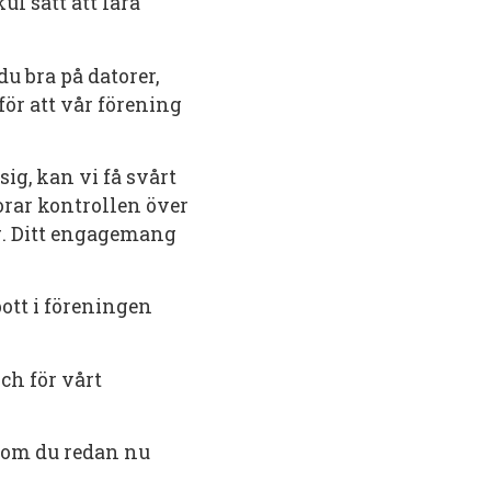
ul sätt att lära
u bra på datorer,
för att vår förening
ig, kan vi få svårt
lorar kontrollen över
g. Ditt engagemang
bott i föreningen
och för vårt
r om du redan nu